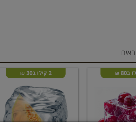
באים
2 קילו ב30 ₪