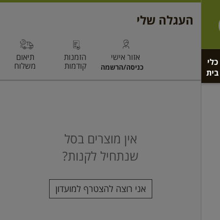
כלי
בית