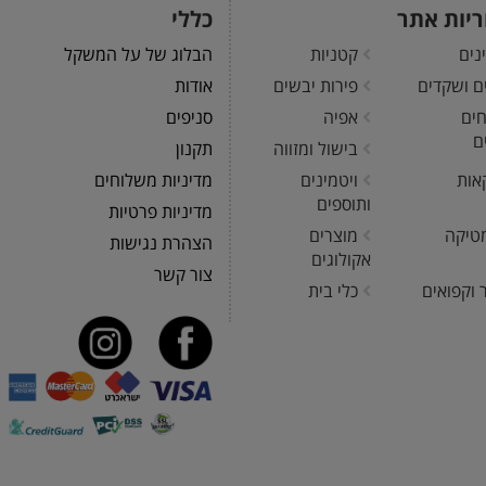
ריות אתר
כללי
נים
קטניות
הבלוג של על המשקל
ים ושקדים
פירות יבשים
אודות
חים
אפיה
סניפים
ם
בישול ומזווה
תקנון
אות
ויטמינים
מדיניות משלוחים
ותוספים
מדיניות פרטיות
טיקה
מוצרים
הצהרת נגישות
אקולוגים
צור קשר
 וקפואים
כלי בית