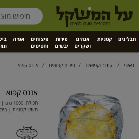
תבלינים
קטניות
אגוזים
פירות
פיצוחים
אפיה
ביש
ושקדים
יבשים
וחטיפים
ומזו
ראשי
/
קירור וקפואים
/
פירות קפואים
/ אננס קפוא
אננס קפוא
תכולה:
| ב
1000 גרם
חשש קטניות | בית 