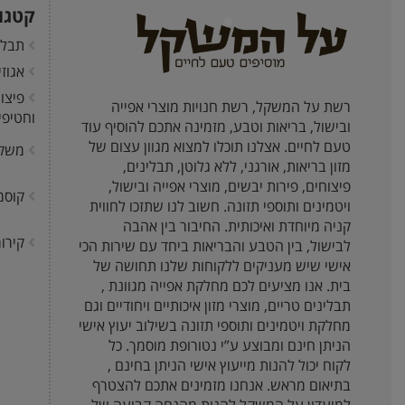
קטגו
תבלי
אגוז
פיצו
רשת על המשקל, רשת חנויות מוצרי אפייה
וחטיפי
ובישול, בריאות וטבע, מזמינה אתכם להוסיף עוד
טעם לחיים. אצלנו תוכלו למצוא מגוון עצום של
משק
מזון בריאות, אורגני, ללא גלוטן, תבלינים,
פיצוחים, פירות יבשים, מוצרי אפייה ובישול,
קוסמ
ויטמינים ותוספי תזונה. חשוב לנו שתזכו לחווית
קניה מיוחדת ואיכותית. החיבור בין אהבה
קירור
לבישול, בין הטבע והבריאות ביחד עם שירות הכי
אישי שיש מעניקים ללקוחות שלנו תחושה של
בית. אנו מציעים לכם מחלקת אפייה מגוונת ,
תבלינים טריים, מוצרי מזון איכותיים ויחודיים וגם
מחלקת ויטמינים ותוספי תזונה בשילוב יעוץ אישי
הניתן חינם ומבוצע ע”י נטורופת מוסמך. כל
לקוח יכול להנות מייעוץ אישי הניתן בחינם ,
בתיאום מראש. אנחנו מזמינים אתכם להצטרף
למועדון על המשקל להנות מהנחה קבועה של