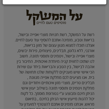
רשת על המשקל, רשת חנויות מוצרי אפייה ובישול,
בריאות וטבע, מזמינה אתכם להוסיף עוד טעם לחיים.
אצלנו תוכלו למצוא מגוון עצום של מזון בריאות,
אורגני, ללא גלוטן, תבלינים, פיצוחים, פירות יבשים,
מוצרי אפייה ובישול, ויטמינים ותוספי תזונה. חשוב
לנו שתזכו לחווית קניה מיוחדת ואיכותית. החיבור בין
אהבה לבישול, בין הטבע והבריאות ביחד עם שירות
הכי אישי שיש מעניקים ללקוחות שלנו תחושה של
בית. אנו מציעים לכם מחלקת אפייה מגוונת ,
תבלינים טריים, מוצרי מזון איכותיים ויחודיים וגם
מחלקת ויטמינים ותוספי תזונה בשילוב יעוץ אישי
הניתן חינם ומבוצע ע”י נטורופת מוסמך. כל לקוח
יכול להנות מייעוץ אישי הניתן בחינם , בתיאום
מראש. אנחנו מזמינים אתכם להצטרף למועדון על