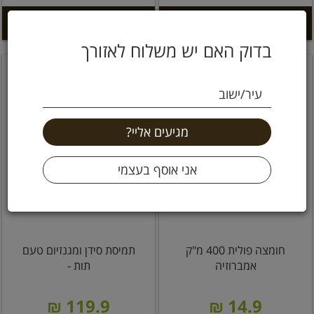
הוספה לסל +
הוספה לסל +
בדוק האם יש משלוח לאזורך
עיר/ישוב
חומצה פולית 400 מ"ק
תמיסת סידן ומגנזיום טעם
אמברוזיה
תות -
119.9 ₪
14.9 ₪