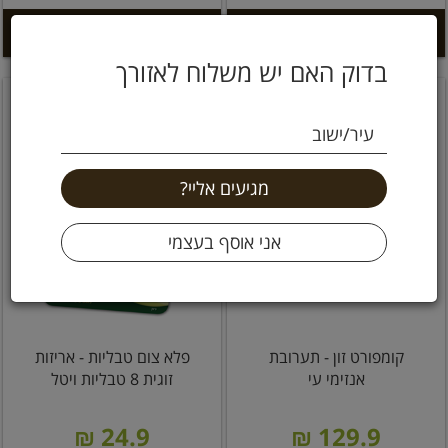
הוספה לסל +
הוספה לסל +
בדוק האם יש משלוח לאזורך
עיר/ישוב
קומפורט זון - תערובת
פלא צום טבליות - אריזות
אנזימי עי
זוגית 8 טבליות ויטל
24.9 ₪
129.9 ₪