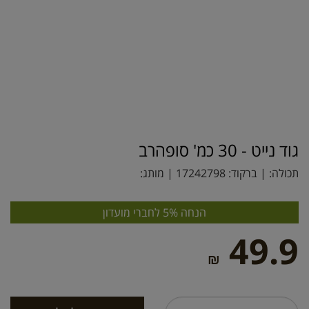
גוד נייט - 30 כמ' סופהרב
תכולה: | ברקוד:
17242798
| מותג:
הנחה 5% לחברי מועדון
49.9
₪