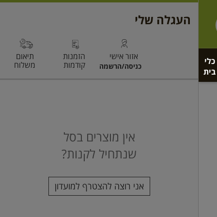
כלי
בית