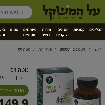
תבלינים
קטניות
אגוזים
פירות
פיצוחים
אפיה
ביש
ושקדים
יבשים
וחטיפים
ומזו
ראשי
/
ויטמינים ותוספים
/
פורמולות
/ גוטה זיס
גוטה זיס
תכולה: | ברקוד:
18
הנחה 5% לחברי מועדון
149.9