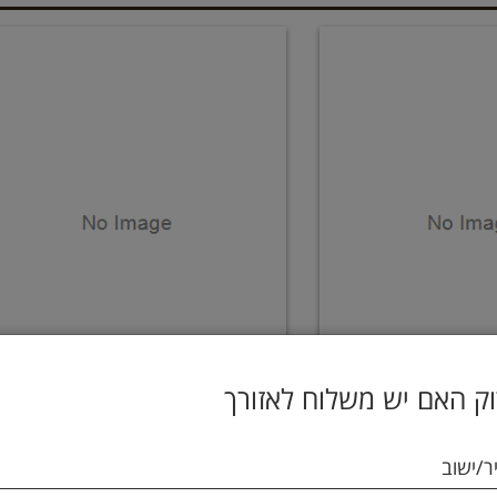
ק האם יש משלוח לאזורך
DIGEX-4 
קומפורט זון - תערובת אנזימי עי
ר/ישוב
129.9 ₪
129