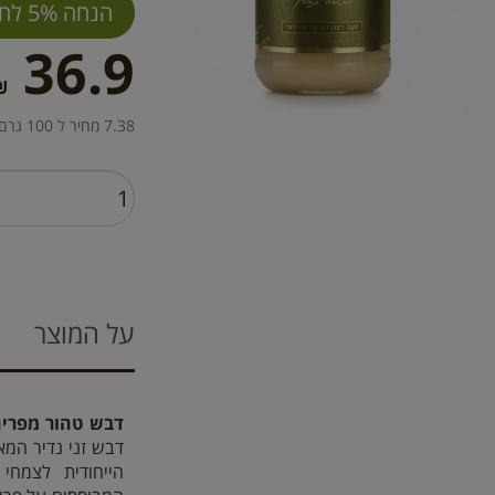
הנחה 5% לחברי מועדון
36.9
₪
7.38 מחיר ל 100 גרם
על המוצר
דבש טהור מפריח
דבש זני נדיר המא
הייחודית לצמחי