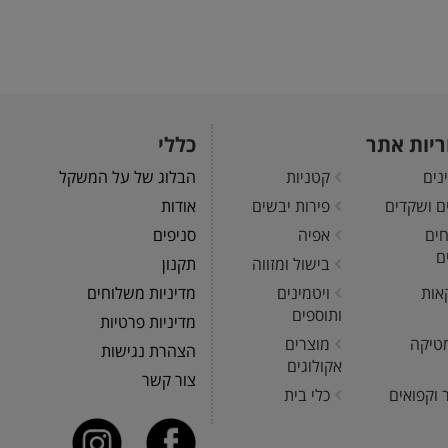
ריות אתר
כללי
נים
קטניות
הבלוג של על המשקל
ים ושקדים
פירות יבשים
אודות
חים
אפיה
סניפים
ם
בישול ומזווה
תקנון
אות
ויטמינים
מדיניות משלוחים
ותוספים
מדיניות פרטיות
טיקה
מוצרים
הצהרת נגישות
אקולוגים
צור קשר
 וקפואים
כלי בית