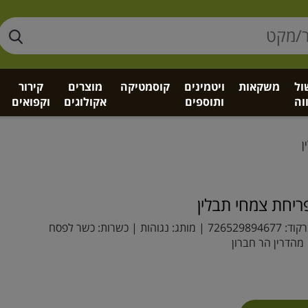
ול
משקאות
ויטמינים
קוסמטיקה
מוצרים
קירור
וה
ותוספים
אקולוגים
וקפואים
ן
יחת צמחי תבלין
קוד:
726529894677
| מותג:
נגוהות
| כשרות: כשר לפסח
מהדרין הר חברון