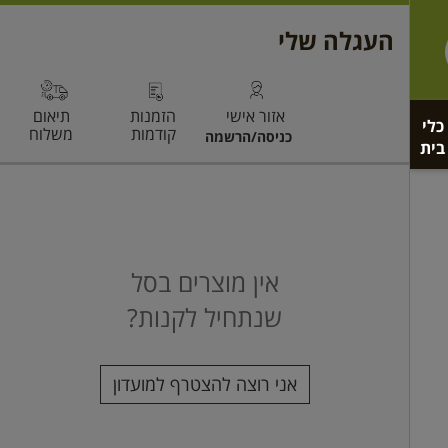
כלי
בית