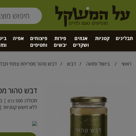
תבלינים
קטניות
אגוזים
פירות
פיצוחים
אפיה
ביש
ושקדים
יבשים
וחטיפים
ומזו
ראשי
/
בישול ומזווה
/
דבש
/ דבש טהור מפריחת צמחי תבלי
דבש טהור מפר
תכולה:
| בר
500 גרם
ללא חשש קטניות | 