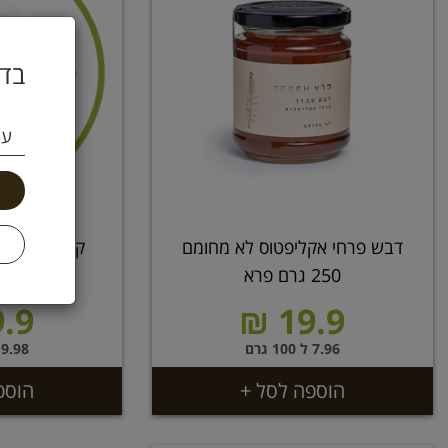
בדו
עי
דבש פרחי אקליפטוס לא מחומם
250 גרם פרא
צ
.9 ₪
19.9 ₪
7.96 ל 100 גרם
9.98 ל 100 גרם
הוספה לסל +
הוספ