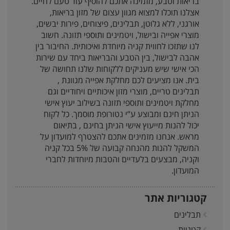
בריאות וטבע, מזמינה אתכם להוסיף עוד טעם לחיים.
אצלנו תוכלו למצוא מגוון עצום של מזון בריאות,
אורגני, ללא גלוטן, תבלינים, פיצוחים, פירות יבשים,
מוצרי אפייה ובישול, ויטמינים ותוספי תזונה. חשוב
לנו שתזכו לחווית קניה מיוחדת ואיכותית. החיבור בין
אהבה לבישול, בין הטבע והבריאות ביחד עם שירות
הכי אישי שיש מעניקים ללקוחות שלנו תחושה של
בית. אנו מציעים לכם מחלקת אפייה מגוונת ,
תבלינים טריים, מוצרי מזון איכותיים ויחודיים וגם
מחלקת ויטמינים ותוספי תזונה בשילוב יעוץ אישי
הניתן חינם ומבוצע ע”י נטורופת מוסמך. כל לקוח
יכול להנות מייעוץ אישי הניתן בחינם , בתיאום
מראש. אנחנו מזמינים אתכם להצטרף למועדון על
המשקל להנות מהנחה קבועה של 5% בכל קניה
וקניה, מבצעים בלעדיים והטבות מיוחדות לחברי
המועדון.
קטגוריות אתר
תבלינים
קטניות