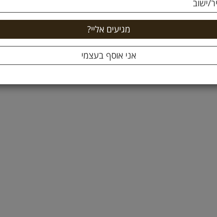
ר/ישוב
ק"ג צוקרמן
89.9 ₪
64
5.99 ל 100 גרם
ה לסל +
הוספה לסל +