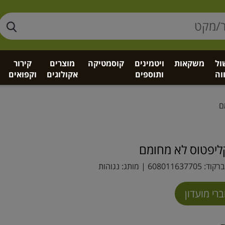
ול
משקאות
ויטמינים
קוסמטיקה
מוצרים
קירור
וה
ותוספים
אקולוגים
וקפואים
ם
ליפטוס לא מחומם
רקוד:
608011637705
| מותג:
נגוהות