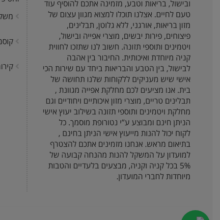
ובישול, בריאות וטבע, מזמינה אתכם להוסיף עוד
טעם לחיים. אצלנו תוכלו למצוא מגוון עצום של
משק
מזון בריאות, אורגני, ללא גלוטן, תבלינים,
פיצוחים, פירות יבשים, מוצרי אפייה ובישול,
קוסמ
ויטמינים ותוספי תזונה. חשוב לנו שתזכו לחווית
קניה מיוחדת ואיכותית. החיבור בין אהבה
קירור
לבישול, בין הטבע והבריאות ביחד עם שירות הכי
אישי שיש מעניקים ללקוחות שלנו תחושה של
בית. אנו מציעים לכם מחלקת אפייה מגוונת ,
תבלינים טריים, מוצרי מזון איכותיים ויחודיים וגם
מחלקת ויטמינים ותוספי תזונה בשילוב יעוץ אישי
הניתן חינם ומבוצע ע”י נטורופת מוסמך. כל
לקוח יכול להנות מייעוץ אישי הניתן בחינם ,
בתיאום מראש. אנחנו מזמינים אתכם להצטרף
למועדון על המשקל להנות מהנחה קבועה של
5% בכל קניה וקניה, מבצעים בלעדיים והטבות
מיוחדות לחברי המועדון.