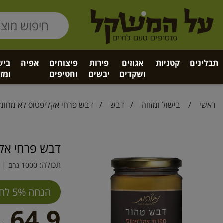
תבלינים
קטניות
אגוזים
פירות
פיצוחים
אפיה
ביש
ושקדים
יבשים
וחטיפים
ומזו
ראשי
/
בישול ומזווה
/
דבש
/ דבש פרחי אקליפטוס לא מחומ
דבש פרחי אק
תכולה:
| ב
1000 גרם
הנחה 5% לחברי מועדון
64.9