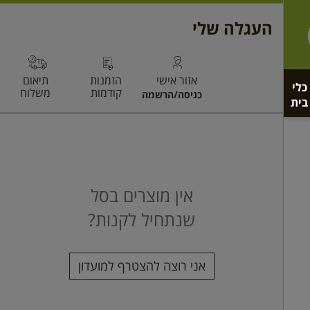
כלי
בית