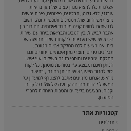
בריאות וטבע, מזמינה אתכם להוסיף עוד טעם לחיים.
אצלנו תוכלו למצוא מגוון עצום של מזון בריאות,
אורגני, ללא גלוטן, תבלינים, פיצוחים, פירות יבשים,
מוצרי אפייה ובישול, ויטמינים ותוספי תזונה. חשוב
לנו שתזכו לחווית קניה מיוחדת ואיכותית. החיבור בין
אהבה לבישול, בין הטבע והבריאות ביחד עם שירות
הכי אישי שיש מעניקים ללקוחות שלנו תחושה של
בית. אנו מציעים לכם מחלקת אפייה מגוונת ,
תבלינים טריים, מוצרי מזון איכותיים ויחודיים וגם
מחלקת ויטמינים ותוספי תזונה בשילוב יעוץ אישי
הניתן חינם ומבוצע ע”י נטורופת מוסמך. כל לקוח
יכול להנות מייעוץ אישי הניתן בחינם , בתיאום
מראש. אנחנו מזמינים אתכם להצטרף למועדון על
המשקל להנות מהנחה קבועה של 5% בכל קניה
וקניה, מבצעים בלעדיים והטבות מיוחדות לחברי
המועדון.
קטגוריות אתר
תבלינים
קטניות