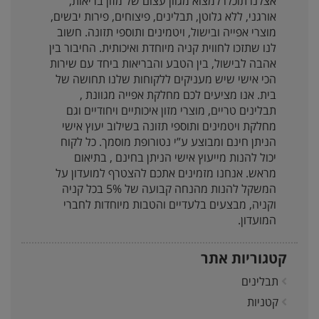
אצלנו תוכלו למצוא מגוון עצום של מזון בריאות,
אורגני, ללא גלוטן, תבלינים, פיצוחים, פירות יבשים,
מוצרי אפייה ובישול, ויטמינים ותוספי תזונה. חשוב
לנו שתזכו לחווית קניה מיוחדת ואיכותית. החיבור בין
אהבה לבישול, בין הטבע והבריאות ביחד עם שירות
הכי אישי שיש מעניקים ללקוחות שלנו תחושה של
בית. אנו מציעים לכם מחלקת אפייה מגוונת ,
תבלינים טריים, מוצרי מזון איכותיים ויחודיים וגם
מחלקת ויטמינים ותוספי תזונה בשילוב יעוץ אישי
הניתן חינם ומבוצע ע”י נטורופת מוסמך. כל לקוח
יכול להנות מייעוץ אישי הניתן בחינם , בתיאום
מראש. אנחנו מזמינים אתכם להצטרף למועדון על
המשקל להנות מהנחה קבועה של 5% בכל קניה
וקניה, מבצעים בלעדיים והטבות מיוחדות לחברי
המועדון.
קטגוריות אתר
תבלינים
קטניות