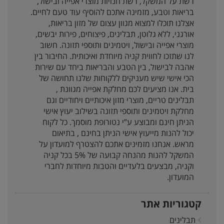
רשת על המשקל, רשת חנויות מוצרי אפייה ובישול,
בריאות וטבע, מזמינה אתכם להוסיף עוד טעם לחיים.
אצלנו תוכלו למצוא מגוון עצום של מזון בריאות,
אורגני, ללא גלוטן, תבלינים, פיצוחים, פירות יבשים,
מוצרי אפייה ובישול, ויטמינים ותוספי תזונה. חשוב
לנו שתזכו לחווית קניה מיוחדת ואיכותית. החיבור בין
אהבה לבישול, בין הטבע והבריאות ביחד עם שירות
הכי אישי שיש מעניקים ללקוחות שלנו תחושה של
בית. אנו מציעים לכם מחלקת אפייה מגוונת ,
תבלינים טריים, מוצרי מזון איכותיים ויחודיים וגם
מחלקת ויטמינים ותוספי תזונה בשילוב יעוץ אישי
הניתן חינם ומבוצע ע”י נטורופת מוסמך. כל לקוח
יכול להנות מייעוץ אישי הניתן בחינם , בתיאום
מראש. אנחנו מזמינים אתכם להצטרף למועדון על
המשקל להנות מהנחה קבועה של 5% בכל קניה
וקניה, מבצעים בלעדיים והטבות מיוחדות לחברי
המועדון.
קטגוריות אתר
תבלינים