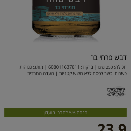
דבש פרחי בר
תכולה:
| ברקוד:
608011637811
| מותג:
נגוהות
|
250 גרם
כשרות: כשר לפסח ללא חשש קטניות | העדה החרדית
הנחה 5% לחברי מועדון
23.9