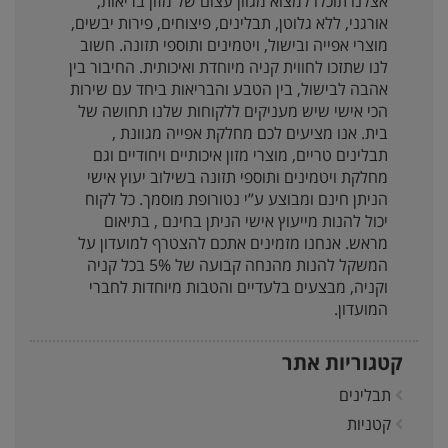
אצלנו תוכלו למצוא מגוון עצום של מזון בריאות,
אורגני, ללא גלוטן, תבלינים, פיצוחים, פירות יבשים,
מוצרי אפייה ובישול, ויטמינים ותוספי תזונה. חשוב
לנו שתזכו לחווית קניה מיוחדת ואיכותית. החיבור בין
אהבה לבישול, בין הטבע והבריאות ביחד עם שירות
הכי אישי שיש מעניקים ללקוחות שלנו תחושה של
בית. אנו מציעים לכם מחלקת אפייה מגוונת ,
תבלינים טריים, מוצרי מזון איכותיים ויחודיים וגם
מחלקת ויטמינים ותוספי תזונה בשילוב יעוץ אישי
הניתן חינם ומבוצע ע”י נטורופת מוסמך. כל לקוח
יכול להנות מייעוץ אישי הניתן בחינם , בתיאום
מראש. אנחנו מזמינים אתכם להצטרף למועדון על
המשקל להנות מהנחה קבועה של 5% בכל קניה
וקניה, מבצעים בלעדיים והטבות מיוחדות לחברי
המועדון.
קטגוריות אתר
תבלינים
קטניות