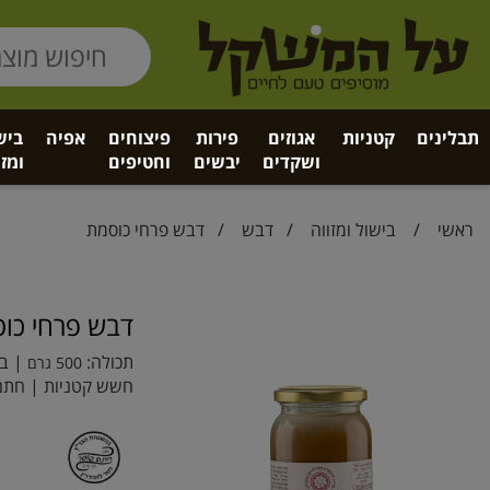
תבלינים
קטניות
אגוזים
פירות
פיצוחים
אפיה
ביש
ושקדים
יבשים
וחטיפים
ומזו
ראשי
/
בישול ומזווה
/
דבש
/ דבש פרחי כוסמת
דבש פרחי כו
תכולה:
| בר
500 גרם
חשש קטניות | חתם 