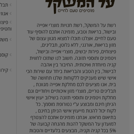
תבלי
אגוז
פיצו
רשת על המשקל, רשת חנויות מוצרי אפייה
וחטיפי
ובישול, בריאות וטבע, מזמינה אתכם להוסיף עוד
טעם לחיים. אצלנו תוכלו למצוא מגוון עצום של
משק
מזון בריאות, אורגני, ללא גלוטן, תבלינים,
פיצוחים, פירות יבשים, מוצרי אפייה ובישול,
קוסמ
ויטמינים ותוספי תזונה. חשוב לנו שתזכו לחווית
קניה מיוחדת ואיכותית. החיבור בין אהבה
קירור
לבישול, בין הטבע והבריאות ביחד עם שירות הכי
אישי שיש מעניקים ללקוחות שלנו תחושה של
בית. אנו מציעים לכם מחלקת אפייה מגוונת ,
תבלינים טריים, מוצרי מזון איכותיים ויחודיים וגם
מחלקת ויטמינים ותוספי תזונה בשילוב יעוץ אישי
הניתן חינם ומבוצע ע”י נטורופת מוסמך. כל
לקוח יכול להנות מייעוץ אישי הניתן בחינם ,
בתיאום מראש. אנחנו מזמינים אתכם להצטרף
למועדון על המשקל להנות מהנחה קבועה של
5% בכל קניה וקניה, מבצעים בלעדיים והטבות