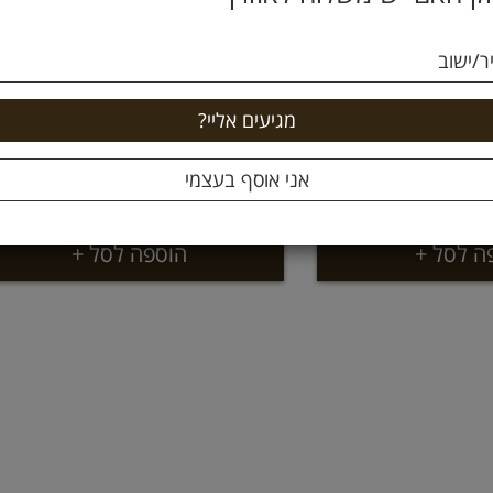
ר/ישוב
דבש פרחי בר לא מחומם 500
דבש פרחי עמק החולה 250
ם פרא
גרם נגוהות
22.9 ₪
34
9.16 ל 100 גרם
ה לסל +
הוספה לסל +