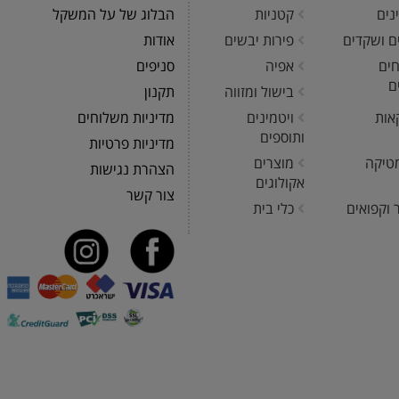
נים
קטניות
הבלוג של על המשקל
ים ושקדים
פירות יבשים
אודות
חים
אפיה
סניפים
ם
בישול ומזווה
תקנון
אות
ויטמינים
מדיניות משלוחים
ותוספים
מדיניות פרטיות
טיקה
מוצרים
הצהרת נגישות
אקולוגים
צור קשר
 וקפואים
כלי בית