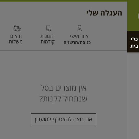
כלי
בית