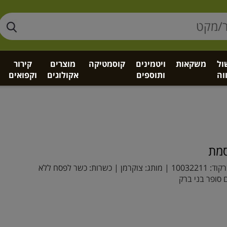
ול
משקאות
ויטמינים
קוסמטיקה
מוצרים
קירור
וה
ותוספים
אקולוגים
וקפואים
סמת
קוד:
10032211
| מותג:
צוקרמן
| כשרות: כשר לפסח ללא
סופר בני ברק