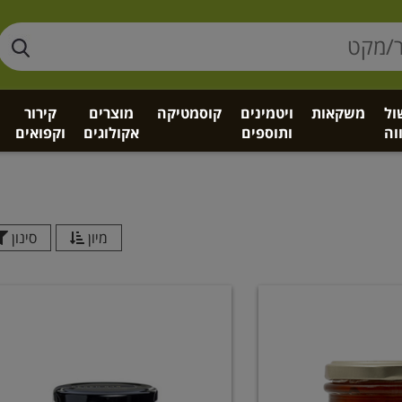
ול
משקאות
ויטמינים
קוסמטיקה
מוצרים
קירור
וה
ותוספים
אקולוגים
וקפואים
מיון
סינון