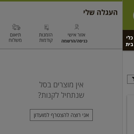
כלי
בית