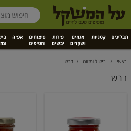
תבלינים
קטניות
אגוזים
פירות
פיצוחים
אפיה
ביש
ושקדים
יבשים
וחטיפים
ומזו
ראשי
/
בישול ומזווה
/
דבש
דבש