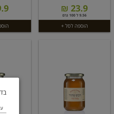
.9 ₪
23.9 ₪
9.56 ל 100 גרם
הוספה לסל +
הוספ
בדו
עי