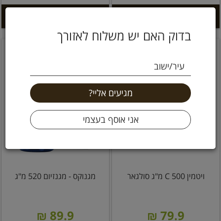
הוספה לסל +
הוספה לסל +
בדוק האם יש משלוח לאזורך
עיר/ישוב
ויטמין C 500 מ"ג סולגאר
מגנוקס - מגנזיום 520 מ"ג
89.9 ₪
79.9 ₪