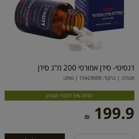
דנסיטי- סידן אמורפי 200 מ"ג סידן
תכולה: | ברקוד:
15429009
| מותג:
הנחה 5% לחברי מועדון
199.9
₪