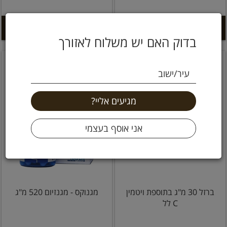
הוספה לסל +
הוספה לסל +
בדוק האם יש משלוח לאזורך
עיר/ישוב
ברזל 30 מ"ג בתוספת ויטמין
מגנוקס - מגנזיום 520 מ"ג
C לל