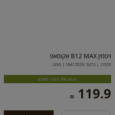
ויטמין B12 MAX אקוסאפ
תכולה: | ברקוד:
16417029
| מותג:
הנחה 5% לחברי מועדון
119.9
₪