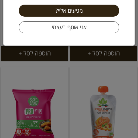
סקוויז מחית תפוח ומנגו
פולנטה להכנה מהירה ללג
אורגני 100 גרם השדה
375 גרם נטורפוד
16.9 ₪
5.9 ₪
5.9 ל 100 גרם
4.51 ל 100 גרם
הוספה לסל +
הוספה לסל +