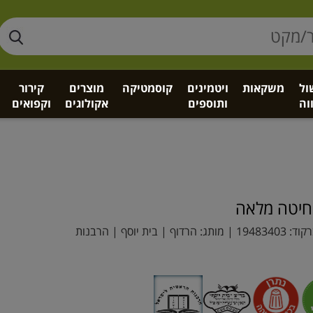
ול
משקאות
ויטמינים
קוסמטיקה
מוצרים
קירור
וה
ותוספים
אקולוגים
וקפואים
מחיטה מלאה
קוד:
19483403
| מותג:
הרדוף
| בית יוסף | הרבנות