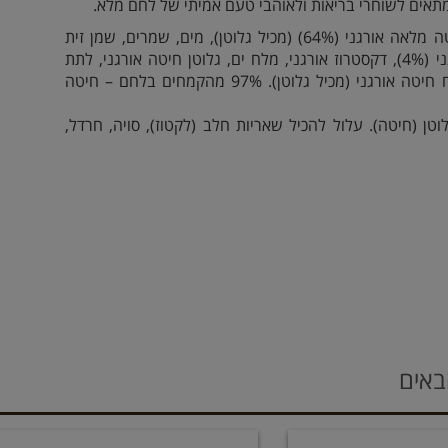
מתאים לשוחרי בריאות ולאוהבי טעם אמיתי של לחם מלא.
קמח חיטה מלאה אורגני (64%) (מכיל גלוטן), מים, שמרים, שמן זית
כתית מעולה אורגני (4%), דקסטרוז אורגני, מלח ים, גלוטן חיטה אורגני, לתת
חיטה אורגני, קמח חיטה אורגני (מכיל גלוטן). 97% מהקמחים בלחם – חיטה
טן (חיטה). עלול להכיל שאריות חלב (לקטוז), סויה, חרדל,
באים