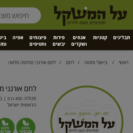
תבלינים
קטניות
אגוזים
פירות
פיצוחים
אפיה
ביש
ושקדים
יבשים
וחטיפים
ומזו
ראשי
/
בישול ומזווה
/
לחם
/ לחם אורגני מחיטה מלאה
לחם אורגני 
תכולה:
| בר
400 גרם
הראשית ישראל