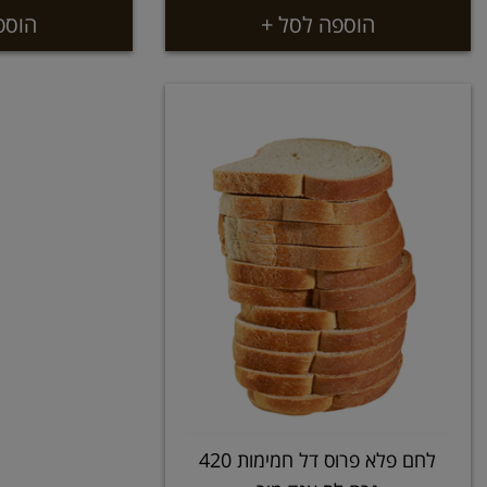
הוספה לסל +
הוספ
לחם פלא פרוס דל חמימות 420