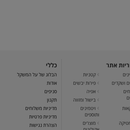
ריות אתר
כללי
נים
קטניות
הבלוג של על המשקל
ים ושקדים
פירות יבשים
אודות
חים
אפיה
סניפים
ם
בישול ומזווה
תקנון
אות
ויטמינים
מדיניות משלוחים
ותוספים
מדיניות פרטיות
טיקה
מוצרים
הצהרת נגישות
אקולוגים