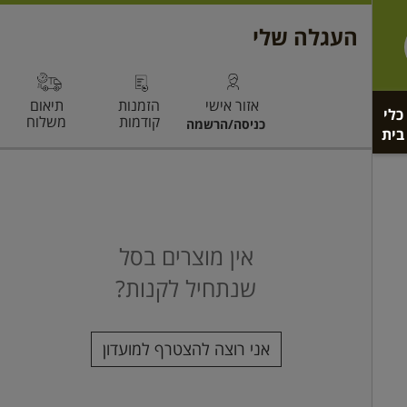
כלי
בית