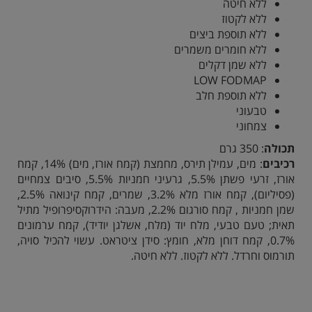
ללא חיטה
ללא לקטוז
ללא תוספת ביצים
ללא חומרים משמרים
ללא שמן דקלים
LOW FODMAP
ללא תוספת חלב
טבעוני
צמחוני
תכולה
: 350 גרם
רכיבים
: מים, עמילן תירס, מחמצת (קמח אורז, מים) 14%, קמח
אורז, זרעי פשתן 5.5%, גרעיני חמניות 5.5%, סיבים צמחיים
(פסיליום), קמח אורז מלא 3.2%, שמרים, קמח קינואה 2.5%,
שמן חמניות , קמח סורגום 2.2%, מעבה: הידרוקסיפרופיל מתיל
תאית; טעם טבעי, מלח יוד (מלח, אשלגן יודיד), קמח ערמונים
0.7%, קמח דוחן מלא, חומץ: סידן ציטראט. עשוי להכיל סויה,
תורמוס וחרדל. ללא לקטוז. ללא חיטה.