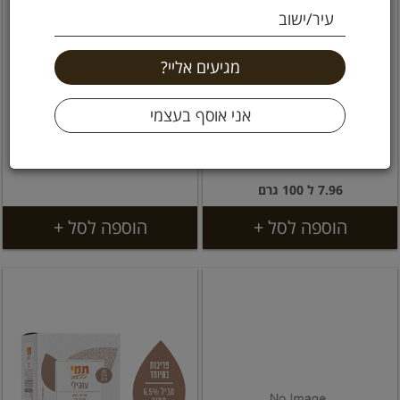
עיר/ישוב
פאן בלנקו לחם פרוס ללא
עוגיות מקמח כוסמין -
גלוטן 250 גרם שר
שוקולד צ'
29.9 ₪
19.9 ₪
7.96 ל 100 גרם
הוספה לסל +
הוספה לסל +