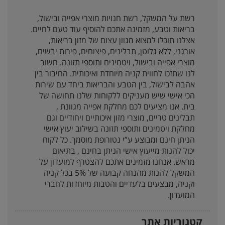
רשת על המשקל, רשת חנויות מוצרי אפייה ובישול,
בריאות וטבע, מזמינה אתכם להוסיף עוד טעם לחיים.
אצלנו תוכלו למצוא מגוון עצום של מזון בריאות,
אורגני, ללא גלוטן, תבלינים, פיצוחים, פירות יבשים,
מוצרי אפייה ובישול, ויטמינים ותוספי תזונה. חשוב
לנו שתזכו לחווית קניה מיוחדת ואיכותית. החיבור בין
אהבה לבישול, בין הטבע והבריאות ביחד עם שירות
הכי אישי שיש מעניקים ללקוחות שלנו תחושה של
בית. אנו מציעים לכם מחלקת אפייה מגוונת ,
תבלינים טריים, מוצרי מזון איכותיים ויחודיים וגם
מחלקת ויטמינים ותוספי תזונה בשילוב יעוץ אישי
הניתן חינם ומבוצע ע”י נטורופת מוסמך. כל לקוח
יכול להנות מייעוץ אישי הניתן בחינם , בתיאום
מראש. אנחנו מזמינים אתכם להצטרף למועדון על
המשקל להנות מהנחה קבועה של 5% בכל קניה
וקניה, מבצעים בלעדיים והטבות מיוחדות לחברי
המועדון.
קטגוריות אתר