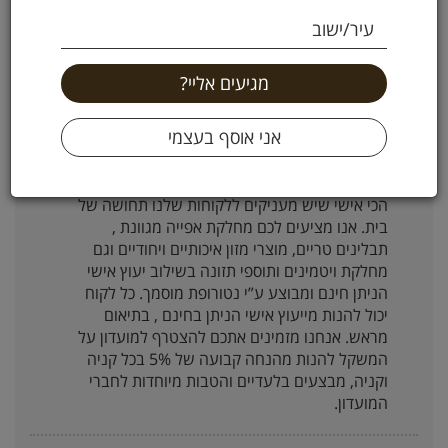
עיר/ישוב
רשת על המשקל, רשת חנויות מוצרי אפייה ובישול,
בריאות וטבע, מזמינה אתכם להוסיף עוד טעם לחיים.
אצלנו תוכלו למצוא מגוון עצום של מזון בריאות,
אורגני, ללא גלוטן, תבלינים, פיצוחים, פירות יבשים,
מוצרי אפייה ובישול, ויטמינים ותוספי תזונה. חשוב
לנו שתזכו לחווית קניה מיוחדת ואיכותית. החיבור בין
אהבה לבישול, בין הטבע והבריאות ביחד עם שירות
הכי אישי שיש מעניקים ללקוחות שלנו תחושה של
בית. אנו מציעים לכם מחלקת אפייה מגוונת ,
תבלינים טריים, מוצרי מזון איכותיים ויחודיים וגם
מחלקת ויטמינים ותוספי תזונה בשילוב יעוץ אישי
הניתן חינם ומבוצע ע”י נטורופת מוסמך. כל לקוח
יכול להנות מייעוץ אישי הניתן בחינם , בתיאום
מראש. אנחנו מזמינים אתכם להצטרף למועדון על
המשקל להנות מהנחה קבועה של 5% בכל קניה
וקניה, מבצעים בלעדיים והטבות מיוחדות לחברי
המועדון.