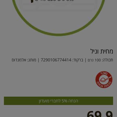
מחית וניל
תכולה:
| ברקוד:
7290106774414
| מותג:
אלמנדוס
100 גרם
הנחה 5% לחברי מועדון
69.9