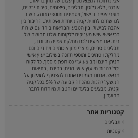
אצלנו תוכלו למצוא מגוון עצום של מזון בריאות,
אורגני, ללא גלוטן, תבלינים, פיצוחים, פירות יבשים,
מוצרי אפייה ובישול, ויטמינים ותוספי תזונה. חשוב
לנו שתזכו לחווית קניה מיוחדת ואיכותית. החיבור בין
אהבה לבישול, בין הטבע והבריאות ביחד עם שירות
הכי אישי שיש מעניקים ללקוחות שלנו תחושה של
בית. אנו מציעים לכם מחלקת אפייה מגוונת ,
תבלינים טריים, מוצרי מזון איכותיים ויחודיים וגם
מחלקת ויטמינים ותוספי תזונה בשילוב יעוץ אישי
הניתן חינם ומבוצע ע”י נטורופת מוסמך. כל לקוח
יכול להנות מייעוץ אישי הניתן בחינם , בתיאום
מראש. אנחנו מזמינים אתכם להצטרף למועדון על
המשקל להנות מהנחה קבועה של 5% בכל קניה
וקניה, מבצעים בלעדיים והטבות מיוחדות לחברי
המועדון.
קטגוריות אתר
תבלינים
קטניות