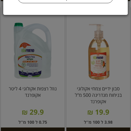
סבון ידיים צמחי אקולוגי
נוזל רצפות אקולוגי 4 ליטר
בניחוח מנדרינה 500 מ"ל
אקופרנד
אקופרנד
29.9 ₪
19.9 ₪
3.98 ל 100 מ''ל
0.75 ל 100 מ''ל