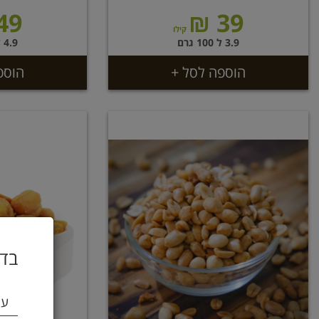
49 ₪
39 ₪
קילו
3.9 ל 100 גרם
4.9 ל 100 גרם
הוספה לסל +
הוספ
בדו
עי