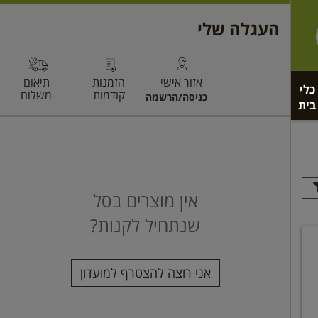
כלי
בית