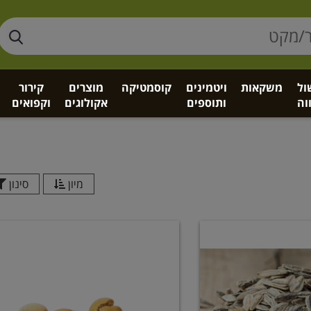
ול
משקאות
ויטמינים
קוסמטיקה
מוצרים
קירור
וה
ותוספים
אקולוגים
וקפואים
מיון
סינון