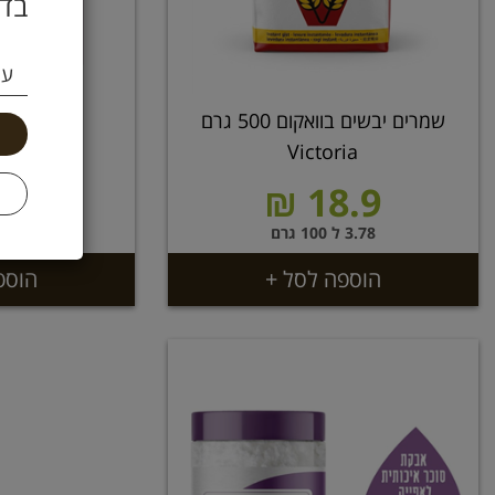
בדו
עי
שמרים יבשים בוואקום 500 גרם
אגר אגר 25 גרם אביב ירוק
Victoria
.9 ₪
18.9 ₪
3.78 ל 100 גרם
91.6 ל 100 גרם
הוספה לסל +
הוספ