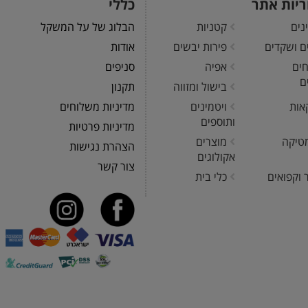
ריות אתר
כללי
נים
קטניות
הבלוג של על המשקל
ים ושקדים
פירות יבשים
אודות
חים
אפיה
סניפים
ם
בישול ומזווה
תקנון
אות
ויטמינים
מדיניות משלוחים
ותוספים
מדיניות פרטיות
טיקה
מוצרים
הצהרת נגישות
אקולוגים
צור קשר
 וקפואים
כלי בית