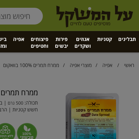
תבלינים
קטניות
אגוזים
פירות
פיצוחים
אפיה
ביש
ושקדים
יבשים
וחטיפים
ומזו
ראשי
/
אפיה
/
מוצרי אפיה
/ ממרח תמרים 100% בוואקום
ממרח תמרים 100% בוואקום
תכולה:
| בר
500 גרם
חשש קטניות | הרב