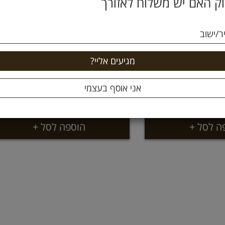
ק האם יש משלוח לאזורך
ר/ישוב
אבקת פסיליום 240 גרם תמי
39.9 ₪
22
16.62 ל 100 גרם
ה לסל +
הוספה לסל +