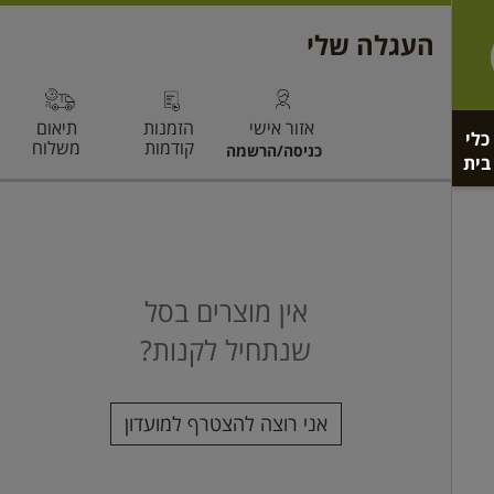
כלי
בית