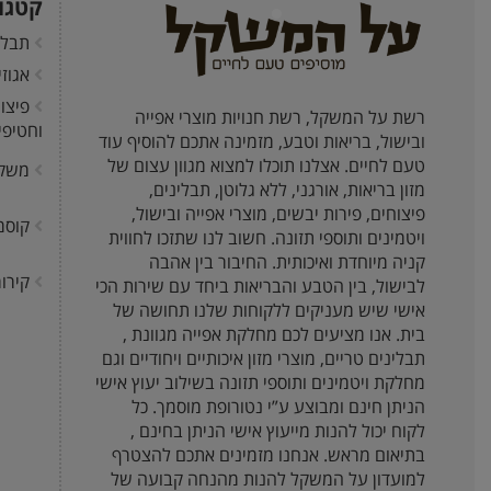
קטגו
תבלי
אגוז
פיצו
רשת על המשקל, רשת חנויות מוצרי אפייה
וחטיפי
ובישול, בריאות וטבע, מזמינה אתכם להוסיף עוד
טעם לחיים. אצלנו תוכלו למצוא מגוון עצום של
משק
מזון בריאות, אורגני, ללא גלוטן, תבלינים,
פיצוחים, פירות יבשים, מוצרי אפייה ובישול,
קוסמ
ויטמינים ותוספי תזונה. חשוב לנו שתזכו לחווית
קניה מיוחדת ואיכותית. החיבור בין אהבה
קירור
לבישול, בין הטבע והבריאות ביחד עם שירות הכי
אישי שיש מעניקים ללקוחות שלנו תחושה של
בית. אנו מציעים לכם מחלקת אפייה מגוונת ,
תבלינים טריים, מוצרי מזון איכותיים ויחודיים וגם
מחלקת ויטמינים ותוספי תזונה בשילוב יעוץ אישי
הניתן חינם ומבוצע ע”י נטורופת מוסמך. כל
לקוח יכול להנות מייעוץ אישי הניתן בחינם ,
בתיאום מראש. אנחנו מזמינים אתכם להצטרף
למועדון על המשקל להנות מהנחה קבועה של