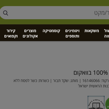
ול
משקאות
ויטמינים
קוסמטיקה
מוצרים
קירור
וה
ותוספים
אקולוגים
וקפואים
קוד:
16146066
| מותג:
שקד תבור
| כשרות: כשר לפסח ללא
נות הראשית ישראל