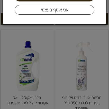
2.39 ל 100 מ''ל
הוספה לסל +
הוספה לסל +
מבשם אוויר ובדים אקולוגי
מלבין אקולוגי - אל
בניחוח לבנדר 350 מ"ל
אקונומיקה 2 ליטר אקופרנד
אקופרנד