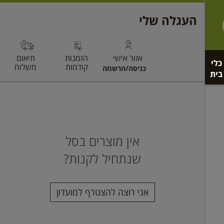
כלי
בית