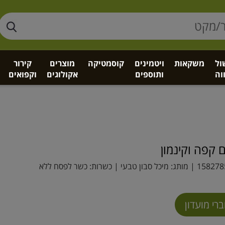
ול
משקאות
ויטמינים
קוסמטיקה
מוצרים
קירור
וה
ותוספים
אקולוגים
וקפואים
ם קפה וקינמון
158278
| מותג:
מיכל סבון טבעי
| כשרות: כשר לפסח ללא