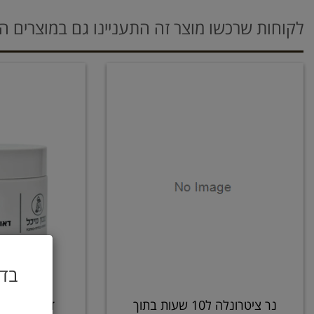
לקוחות שרכשו מוצר זה התעניינו גם במוצרים ה
בדו
נר ציטרונלה ל10 שעות בתוך
דאודורנט ט