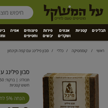
תבלינים
קטניות
אגוזים
פירות
פיצוחים
אפיה
ביש
ושקדים
יבשים
וחטיפים
ומזו
ראשי
/
קוסמטיקה
/
כללי
/ סבון פילינג עם קפה וקינמון
סבון פילינג ע
תכולה: | ברקוד:
50
חשש קטניות
הנחה 5% לחברי מועדון