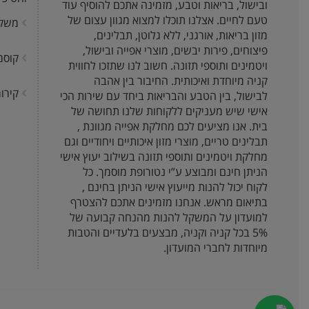
ובישול, בריאות וטבע, מזמינה אתכם להוסיף עוד
טעם לחיים. אצלנו תוכלו למצוא מגוון עצום של
משק
מזון בריאות, אורגני, ללא גלוטן, תבלינים,
פיצוחים, פירות יבשים, מוצרי אפייה ובישול,
קוסמ
ויטמינים ותוספי תזונה. חשוב לנו שתזכו לחווית
קניה מיוחדת ואיכותית. החיבור בין אהבה
קירור
לבישול, בין הטבע והבריאות ביחד עם שירות הכי
אישי שיש מעניקים ללקוחות שלנו תחושה של
בית. אנו מציעים לכם מחלקת אפייה מגוונת ,
תבלינים טריים, מוצרי מזון איכותיים ויחודיים וגם
מחלקת ויטמינים ותוספי תזונה בשילוב יעוץ אישי
הניתן חינם ומבוצע ע”י נטורופת מוסמך. כל
לקוח יכול להנות מייעוץ אישי הניתן בחינם ,
בתיאום מראש. אנחנו מזמינים אתכם להצטרף
למועדון על המשקל להנות מהנחה קבועה של
5% בכל קניה וקניה, מבצעים בלעדיים והטבות
מיוחדות לחברי המועדון.