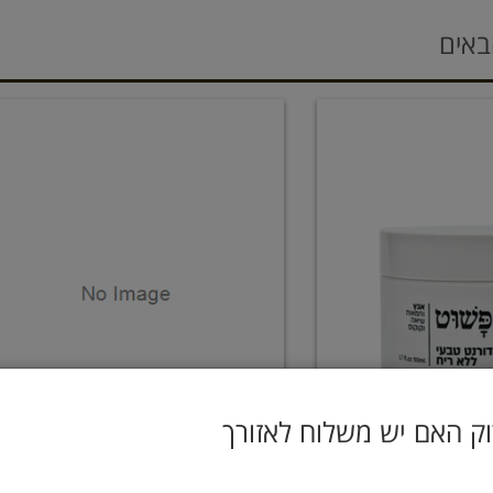
באים
ק האם יש משלוח לאזורך
בעי אבץ במרקם
סבון הנץ הרימון בניחוח פריחת