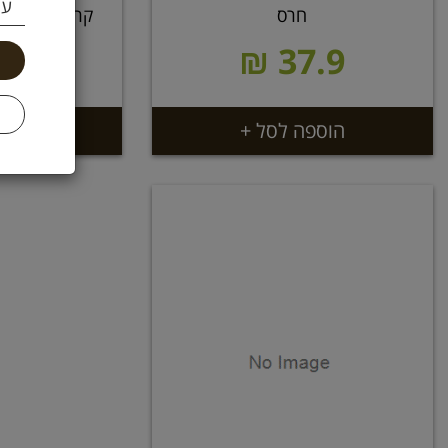
עי
חרס
.9 ₪
37.9 ₪
71.8 ל 100 מ''ל
הוספה לסל +
הוספ