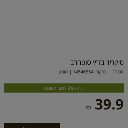
סיקריד בד'ץ סופהרב
תכולה: | ברקוד:
14546554
| מותג:
הנחה 5% לחברי מועדון
39.9
₪