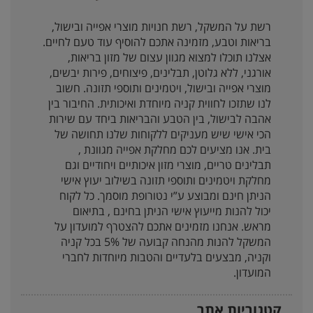
רשת על המשקל, רשת חנויות מוצרי אפייה ובישול,
בריאות וטבע, מזמינה אתכם להוסיף עוד טעם לחיים.
אצלנו תוכלו למצוא מגוון עצום של מזון בריאות,
אורגני, ללא גלוטן, תבלינים, פיצוחים, פירות יבשים,
מוצרי אפייה ובישול, ויטמינים ותוספי תזונה. חשוב
לנו שתזכו לחווית קניה מיוחדת ואיכותית. החיבור בין
אהבה לבישול, בין הטבע והבריאות ביחד עם שירות
הכי אישי שיש מעניקים ללקוחות שלנו תחושה של
בית. אנו מציעים לכם מחלקת אפייה מגוונת ,
תבלינים טריים, מוצרי מזון איכותיים ויחודיים וגם
מחלקת ויטמינים ותוספי תזונה בשילוב יעוץ אישי
הניתן חינם ומבוצע ע”י נטורופת מוסמך. כל לקוח
יכול להנות מייעוץ אישי הניתן בחינם , בתיאום
מראש. אנחנו מזמינים אתכם להצטרף למועדון על
המשקל להנות מהנחה קבועה של 5% בכל קניה
וקניה, מבצעים בלעדיים והטבות מיוחדות לחברי
המועדון.
קטגוריות אתר