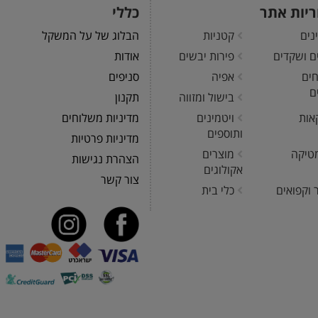
ריות אתר
כללי
נים
קטניות
הבלוג של על המשקל
ים ושקדים
פירות יבשים
אודות
חים
אפיה
סניפים
ם
בישול ומזווה
תקנון
אות
ויטמינים
מדיניות משלוחים
ותוספים
מדיניות פרטיות
טיקה
מוצרים
הצהרת נגישות
אקולוגים
צור קשר
 וקפואים
כלי בית