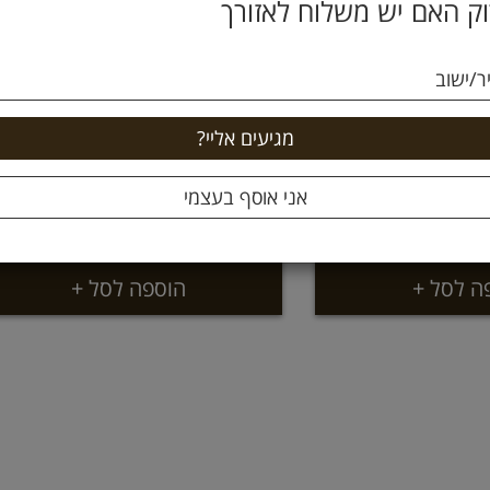
ק האם יש משלוח לאזורך
ר/ישוב
 בהיר על המשקל
שבבי בצל מיובש על המשקל
59 ₪
קילו
קילו
5.9 ל 100 גרם
ה לסל +
הוספה לסל +