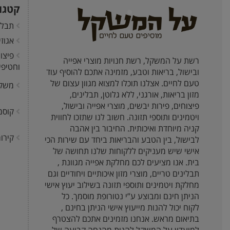
קטגו
תבלי
אגוז
פיצו
רשת על המשקל, רשת חנויות מוצרי אפייה
וחטיפי
ובישול, בריאות וטבע, מזמינה אתכם להוסיף עוד
טעם לחיים. אצלנו תוכלו למצוא מגוון עצום של
משק
מזון בריאות, אורגני, ללא גלוטן, תבלינים,
פיצוחים, פירות יבשים, מוצרי אפייה ובישול,
קוסמ
ויטמינים ותוספי תזונה. חשוב לנו שתזכו לחווית
קניה מיוחדת ואיכותית. החיבור בין אהבה
קירור
לבישול, בין הטבע והבריאות ביחד עם שירות הכי
אישי שיש מעניקים ללקוחות שלנו תחושה של
בית. אנו מציעים לכם מחלקת אפייה מגוונת ,
תבלינים טריים, מוצרי מזון איכותיים ויחודיים וגם
מחלקת ויטמינים ותוספי תזונה בשילוב יעוץ אישי
הניתן חינם ומבוצע ע”י נטורופת מוסמך. כל
לקוח יכול להנות מייעוץ אישי הניתן בחינם ,
בתיאום מראש. אנחנו מזמינים אתכם להצטרף
למועדון על המשקל להנות מהנחה קבועה של