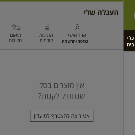
כלי
בית