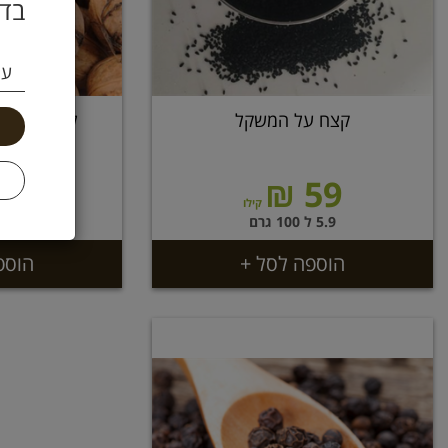
בדו
עי
קצח על המשקל
לימון פרסי
69 ₪
59 ₪
קילו
5.9 ל 100 גרם
6.9 ל 100 גרם
הוספה לסל +
הוספ