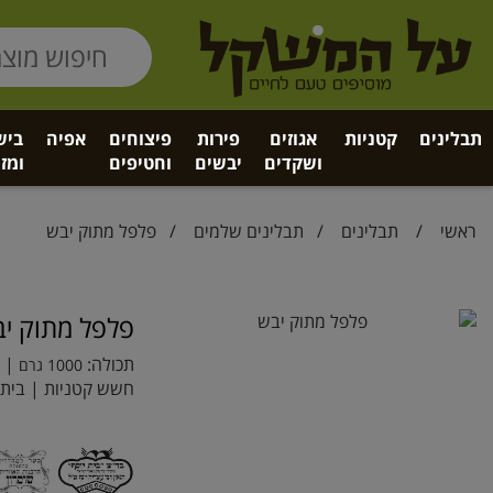
תבלינים
קטניות
אגוזים
פירות
פיצוחים
אפיה
ביש
ושקדים
יבשים
וחטיפים
ומזו
ראשי
/
תבלינים
/
תבלינים שלמים
/ פלפל מתוק יבש
פלפל מתוק י
תכולה:
| ב
1000 גרם
חשש קטניות | בית י