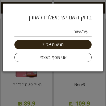
הוספה לסל +
הוספה לסל +
בדוק האם יש משלוח לאזורך
עיר/ישוב
Nerv3
ירצ'יק 30 מ"ל ד"ר קיי
89.9 ₪
109.9 ₪