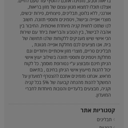
בריאות וטבע, מזמינה אתכם להוסיף עוד טעם לחיים.
אצלנו תוכלו למצוא מגוון עצום של מזון בריאות,
אורגני, ללא גלוטן, תבלינים, פיצוחים, פירות יבשים,
מוצרי אפייה ובישול, ויטמינים ותוספי תזונה. חשוב
לנו שתזכו לחווית קניה מיוחדת ואיכותית. החיבור בין
אהבה לבישול, בין הטבע והבריאות ביחד עם שירות
הכי אישי שיש מעניקים ללקוחות שלנו תחושה של
בית. אנו מציעים לכם מחלקת אפייה מגוונת ,
תבלינים טריים, מוצרי מזון איכותיים ויחודיים וגם
מחלקת ויטמינים ותוספי תזונה בשילוב יעוץ אישי
הניתן חינם ומבוצע ע”י נטורופת מוסמך. כל לקוח
יכול להנות מייעוץ אישי הניתן בחינם , בתיאום
מראש. אנחנו מזמינים אתכם להצטרף למועדון על
המשקל להנות מהנחה קבועה של 5% בכל קניה
וקניה, מבצעים בלעדיים והטבות מיוחדות לחברי
המועדון.
קטגוריות אתר
תבלינים
קטניות