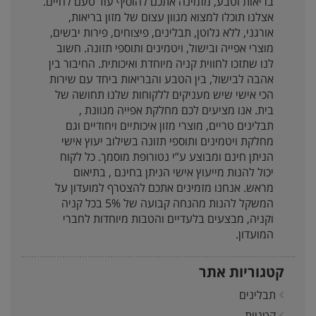
בריאות וטבע, מזמינה אתכם להוסיף עוד טעם לחיים.
אצלנו תוכלו למצוא מגוון עצום של מזון בריאות,
אורגני, ללא גלוטן, תבלינים, פיצוחים, פירות יבשים,
מוצרי אפייה ובישול, ויטמינים ותוספי תזונה. חשוב
לנו שתזכו לחווית קניה מיוחדת ואיכותית. החיבור בין
אהבה לבישול, בין הטבע והבריאות ביחד עם שירות
הכי אישי שיש מעניקים ללקוחות שלנו תחושה של
בית. אנו מציעים לכם מחלקת אפייה מגוונת ,
תבלינים טריים, מוצרי מזון איכותיים ויחודיים וגם
מחלקת ויטמינים ותוספי תזונה בשילוב יעוץ אישי
הניתן חינם ומבוצע ע”י נטורופת מוסמך. כל לקוח
יכול להנות מייעוץ אישי הניתן בחינם , בתיאום
מראש. אנחנו מזמינים אתכם להצטרף למועדון על
המשקל להנות מהנחה קבועה של 5% בכל קניה
וקניה, מבצעים בלעדיים והטבות מיוחדות לחברי
המועדון.
קטגוריות אתר
תבלינים
קטניות