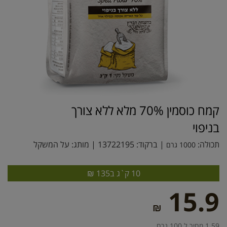
קמח כוסמין 70% מלא ללא צורך
בניפוי
תכולה:
| ברקוד:
13722195
| מותג:
על המשקל
1000 גרם
10 ק`ג ב135 ₪
15.9
₪
1.59 מחיר ל 100 גרם