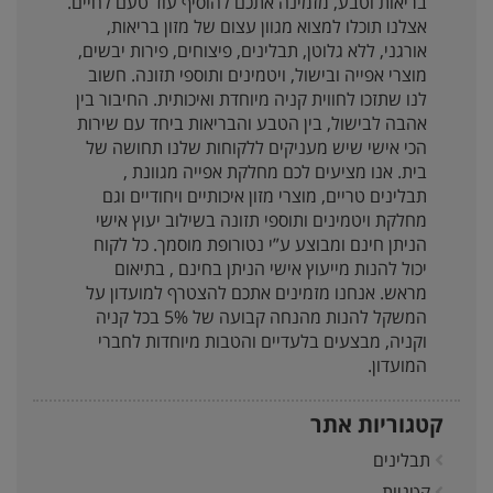
בריאות וטבע, מזמינה אתכם להוסיף עוד טעם לחיים.
אצלנו תוכלו למצוא מגוון עצום של מזון בריאות,
אורגני, ללא גלוטן, תבלינים, פיצוחים, פירות יבשים,
מוצרי אפייה ובישול, ויטמינים ותוספי תזונה. חשוב
לנו שתזכו לחווית קניה מיוחדת ואיכותית. החיבור בין
אהבה לבישול, בין הטבע והבריאות ביחד עם שירות
הכי אישי שיש מעניקים ללקוחות שלנו תחושה של
בית. אנו מציעים לכם מחלקת אפייה מגוונת ,
תבלינים טריים, מוצרי מזון איכותיים ויחודיים וגם
מחלקת ויטמינים ותוספי תזונה בשילוב יעוץ אישי
הניתן חינם ומבוצע ע”י נטורופת מוסמך. כל לקוח
יכול להנות מייעוץ אישי הניתן בחינם , בתיאום
מראש. אנחנו מזמינים אתכם להצטרף למועדון על
המשקל להנות מהנחה קבועה של 5% בכל קניה
וקניה, מבצעים בלעדיים והטבות מיוחדות לחברי
המועדון.
קטגוריות אתר
תבלינים
קטניות