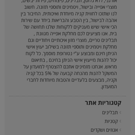
אורגני, ללא גלוטן, תבלינים, פיצוחים, פירות יבשים,
מוצרי אפייה ובישול, ויטמינים ותוספי תזונה. חשוב
לנו שתזכו לחווית קניה מיוחדת ואיכותית. החיבור בין
אהבה לבישול, בין הטבע והבריאות ביחד עם שירות
הכי אישי שיש מעניקים ללקוחות שלנו תחושה של
בית. אנו מציעים לכם מחלקת אפייה מגוונת ,
תבלינים טריים, מוצרי מזון איכותיים ויחודיים וגם
מחלקת ויטמינים ותוספי תזונה בשילוב יעוץ אישי
הניתן חינם ומבוצע ע”י נטורופת מוסמך. כל לקוח
יכול להנות מייעוץ אישי הניתן בחינם , בתיאום
מראש. אנחנו מזמינים אתכם להצטרף למועדון על
המשקל להנות מהנחה קבועה של 5% בכל קניה
וקניה, מבצעים בלעדיים והטבות מיוחדות לחברי
המועדון.
קטגוריות אתר
תבלינים
קטניות
אגוזים ושקדים