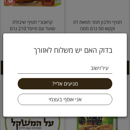
חטיף חלבון תמר חמאת לוז
קראנצ'י חטיף שיבולת
וקקאו 50 גרם ממה
שועל עם מייפל 210 גרם
נייצ'ר ואלי
19.9 ₪
12.9 ₪
בדוק האם יש משלוח לאזורך
25.8 ל 100 גרם
9.48 ל 100 גרם
הוספה לסל +
הוספה לסל +
עיר/ישוב