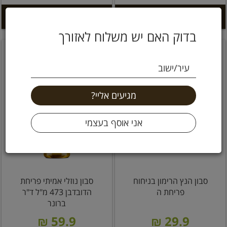
הוספה לסל +
הוספה לסל +
בדוק האם יש משלוח לאזורך
עיר/ישוב
סבון הנץ הרימון בניחוח
סבון נוזלי אמיתי פריחת
פריחת ה
הדובדבן 473 מ"ל ד"ר
ברונר
59.9 ₪
29.9 ₪