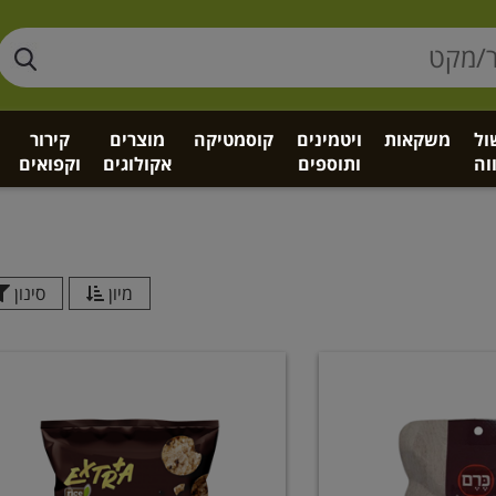
ול
משקאות
ויטמינים
קוסמטיקה
מוצרים
קירור
וה
ותוספים
אקולוגים
וקפואים
מיון
סינון