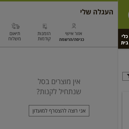
כלי
בית