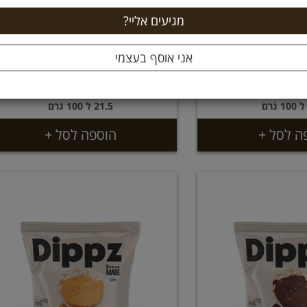
טורטיה צ’יפס בטעם מלח ים 60
טורטיה צ'יפס בטעם ברביקיו 60
 אקסטרה
גרם אקסטרה
12.9 ₪
12
21.5 ל 100 גרם
ה לסל +
הוספה לסל +