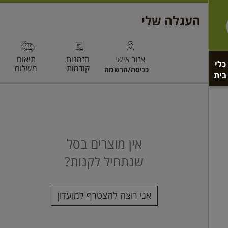
כלי
בית