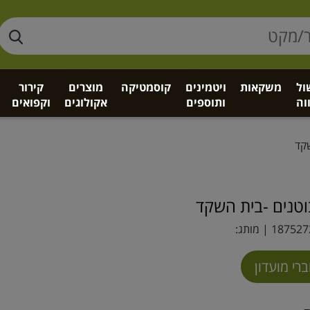
ול
משקאות
ויטמינים
קוסמטיקה
מוצרים
קירור
וה
ותוספים
אקולוגים
וקפואים
קד
טנים -בית השקד
187527
| מותג: