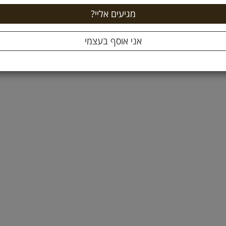
קילו
13.27 ל 100 גרם
מהמגוון
הוספה לסל +