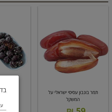
בדו
תמר בונבון עסיסי ישראלי על
כדורי תמ
המשקל
עי
59 ₪
החל מ 0