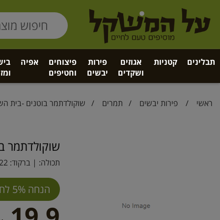
תבלינים
קטניות
אגוזים
פירות
פיצוחים
אפיה
ביש
ושקדים
יבשים
וחטיפים
ומזו
ראשי
/
פירות יבשים
/
תמרים
/ שוקולדתמר בוטנים -בית הש
שוקולדתמר בו
תכולה: | ברקוד:
22
הנחה 5% לחברי מועדון
19.9