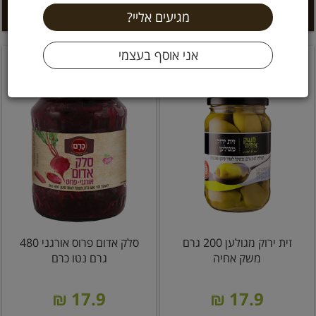
הוספה לסל +
הוספה לסל +
זית ירוק מגולען 200 גרם
סלק אדום פרוס אורגני 480
משק אחיה
גרם נטו כרם
17.9 ₪
17.9 ₪