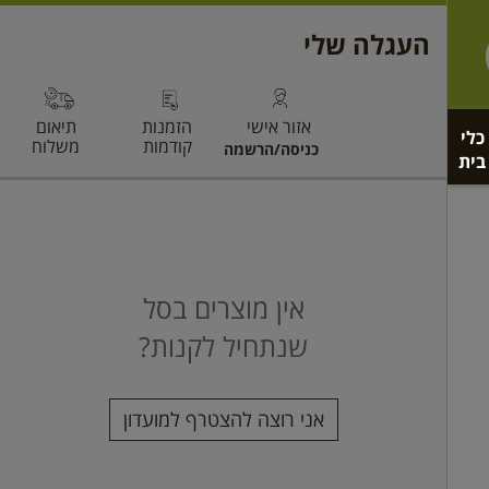
כלי
בית