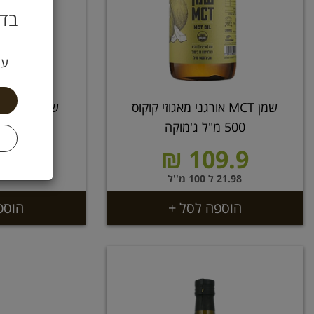
בדו
עי
שמן MCT אורגני מאגוזי קוקוס
500 מ"ל ג'מוקה
.9 ₪
109.9 ₪
21.98 ל 100 מ''ל
הוספה לסל +
הוספ