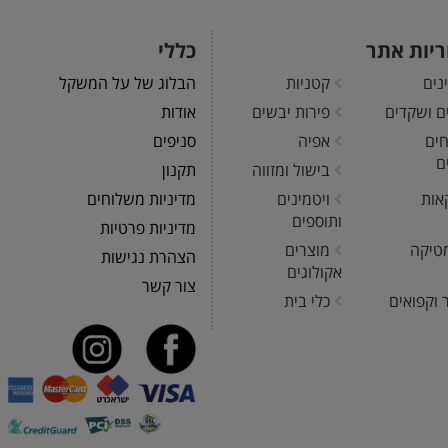
ריות אתר
כללי
נים
קטניות
הבלוג של על המשקל
ים ושקדים
פירות יבשים
אודות
חים
אפיה
סניפים
ם
בישול ומזווה
תקנון
אות
ויטמינים
מדיניות משלוחים
ותוספים
מדיניות פרטיות
טיקה
מוצרים
הצהרת נגישות
אקולוגים
צור קשר
 וקפואים
כלי בית