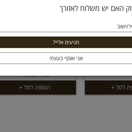
ק האם יש משלוח לאזורך
ר/ישוב
שמן זית בקבוק לחיץ 250 מ"ל
שמן פשתן אורגני כבישה קרה
כרם
250 מ"ל תבואות
24.9 ₪
34
9.96 ל 100 מ''ל
ה לסל +
הוספה לסל +