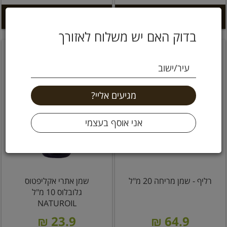
הוספה לסל +
הוספה לסל +
בדוק האם יש משלוח לאזורך
עיר/ישוב
רליף - שמן מריחה 20 מ"ל
שמן אתרי אקליפטוס
גלובלוס 10 מ"ל
NATUROIL
23.9 ₪
64.9 ₪