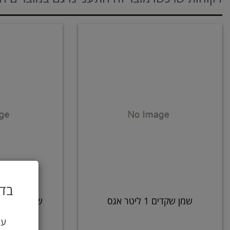
בדו
שמן שקדים 1 ליטר אגס
שמן אתרי רו
עי