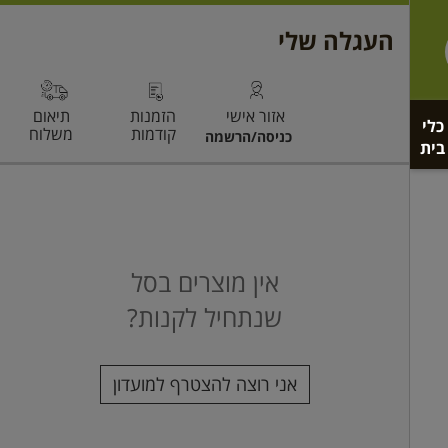
כלי
בית