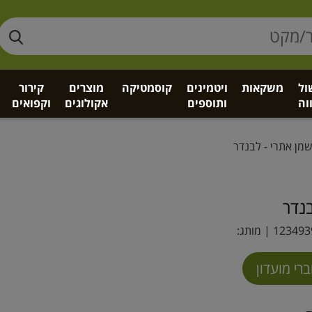
ול
משקאות
ויטמינים
קוסמטיקה
מוצרים
קירור
וה
ותוספים
אקולוגים
וקפואים
 אתרי - לבנדר
בנדר
123493
| מותג: