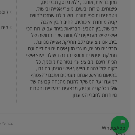
מזון בריאות, אורגני, ללא גלוטן, תבלינים,
פיצוחים, פירות יבשים, מוצרי אפייה ובישול,
קוסמ
ויטמינים ותוספי תזונה. חשוב לנו שתזכו לחווית
קניה מיוחדת ואיכותית. החיבור בין אהבה
קירור
לבישול, בין הטבע והבריאות ביחד עם שירות הכי
אישי שיש מעניקים ללקוחות שלנו תחושה של
בית. אנו מציעים לכם מחלקת אפייה מגוונת ,
תבלינים טריים, מוצרי מזון איכותיים ויחודיים וגם
מחלקת ויטמינים ותוספי תזונה בשילוב יעוץ אישי
הניתן חינם ומבוצע ע”י נטורופת מוסמך. כל
לקוח יכול להנות מייעוץ אישי הניתן בחינם ,
בתיאום מראש. אנחנו מזמינים אתכם להצטרף
למועדון על המשקל להנות מהנחה קבועה של
5% בכל קניה וקניה, מבצעים בלעדיים והטבות
מיוחדות לחברי המועדון.
נבנה ע"י @