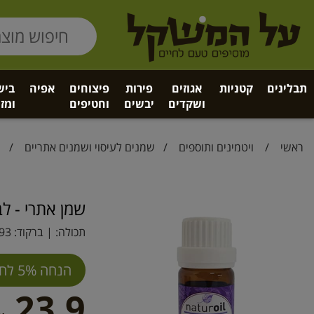
תבלינים
קטניות
אגוזים
פירות
פיצוחים
אפיה
ביש
ושקדים
יבשים
וחטיפים
ומזו
ראשי
/
ויטמינים ותוספים
/
שמנים לעיסוי ושמנים אתריים
/ שמן
שמן אתרי - ל
תכולה: | ברקוד:
93
הנחה 5% לחברי מועדון
23.9