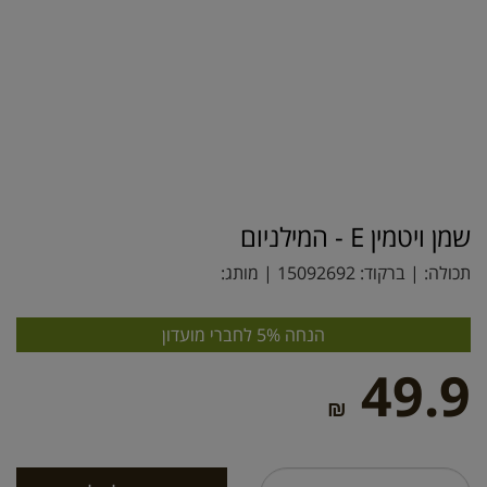
שמן ויטמין E - המילניום
תכולה: | ברקוד:
15092692
| מותג:
הנחה 5% לחברי מועדון
49.9
₪