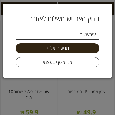
הוספה לסל +
הוספה לסל +
בדוק האם יש משלוח לאזורך
עיר/ישוב
שמן ויטמין E - המילניום
שמן אתרי פלפל שחור 10
מ"ל
59.9 ₪
49.9 ₪