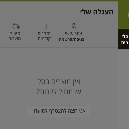
כלי
בית