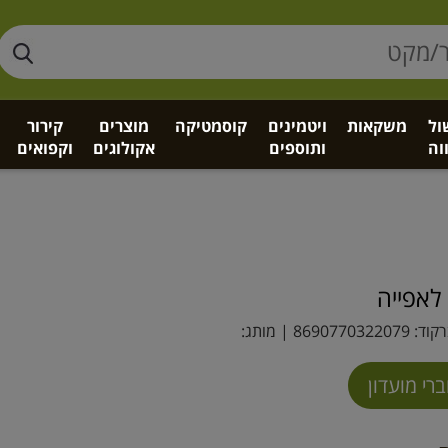
ול
משקאות
ויטמינים
קוסמטיקה
מוצרים
קירור
וה
ותוספים
אקולוגים
וקפואים
לאפייה
קוד:
8690770322079
| מותג: