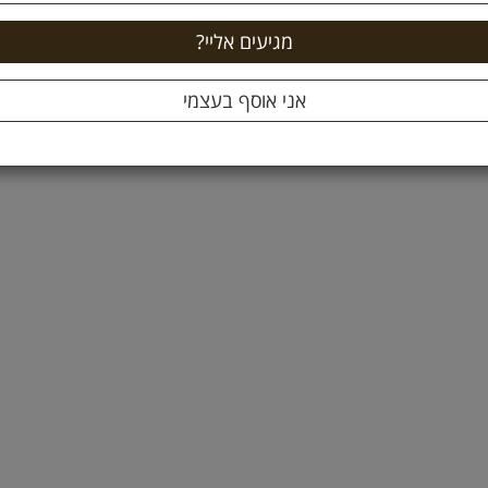
49.9 ₪
22
ם
16.63 ל 100 גרם
ה לסל +
הוספה לסל +