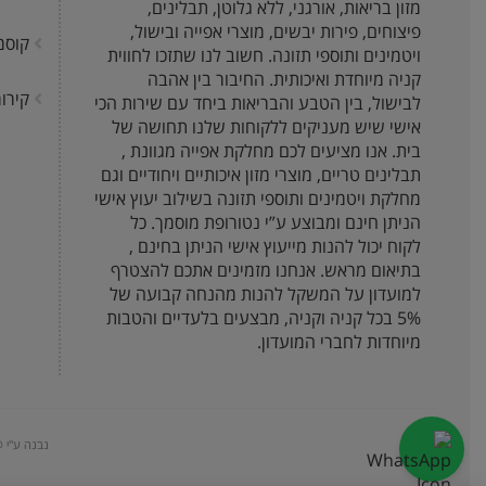
מזון בריאות, אורגני, ללא גלוטן, תבלינים,
פיצוחים, פירות יבשים, מוצרי אפייה ובישול,
קוסמ
ויטמינים ותוספי תזונה. חשוב לנו שתזכו לחווית
קניה מיוחדת ואיכותית. החיבור בין אהבה
קירור
לבישול, בין הטבע והבריאות ביחד עם שירות הכי
אישי שיש מעניקים ללקוחות שלנו תחושה של
בית. אנו מציעים לכם מחלקת אפייה מגוונת ,
תבלינים טריים, מוצרי מזון איכותיים ויחודיים וגם
מחלקת ויטמינים ותוספי תזונה בשילוב יעוץ אישי
הניתן חינם ומבוצע ע”י נטורופת מוסמך. כל
לקוח יכול להנות מייעוץ אישי הניתן בחינם ,
בתיאום מראש. אנחנו מזמינים אתכם להצטרף
למועדון על המשקל להנות מהנחה קבועה של
5% בכל קניה וקניה, מבצעים בלעדיים והטבות
מיוחדות לחברי המועדון.
נבנה ע"י @