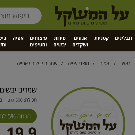
תבלינים
קטניות
אגוזים
פירות
פיצוחים
אפיה
ביש
ושקדים
יבשים
וחטיפים
ומזו
ראשי
/
אפיה
/
מוצרי אפיה
/ שמרים יבשים לאפייה
שמרים יבשים 
תכולה:
| בר
500 גרם
הנחה 5% לחברי מועדון
19.9