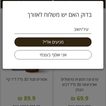
הוספה לסל +
הוספה לסל +
בדוק האם יש משלוח לאזורך
עיר/ישוב
פרוניצה תמצית פרופוליס
אמוריס סגול 30 מ"ל ד"ר קיי
ואכיניצאה 30 מ"ל דבש
הגולן
89.9 ₪
69.9 ₪