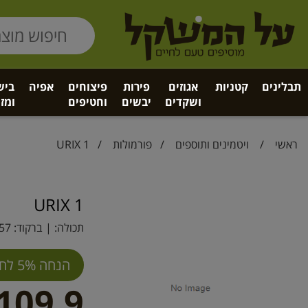
תבלינים
קטניות
אגוזים
פירות
פיצוחים
אפיה
ביש
ושקדים
יבשים
וחטיפים
ומזו
ראשי
/
ויטמינים ותוספים
/
פורמולות
/ URIX 1
URIX 1
תכולה: | ברקוד:
57
הנחה 5% לחברי מועדון
109.9