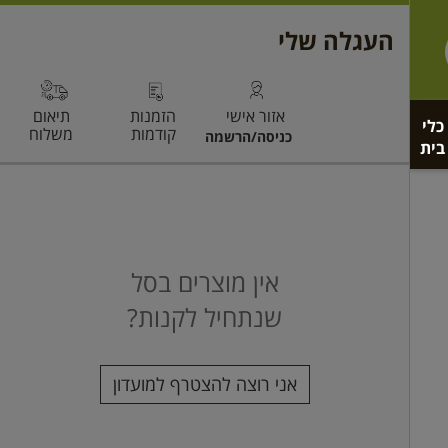
כלי
בית