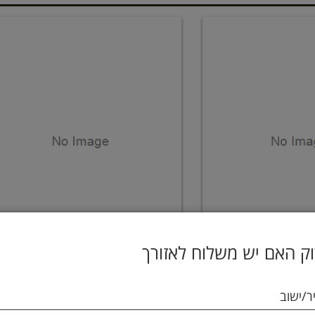
ק האם יש משלוח לאזורך
Nerv
חמוציות + ויטמין C - אמברוזיה
ר/ישוב
99.9 ₪
109