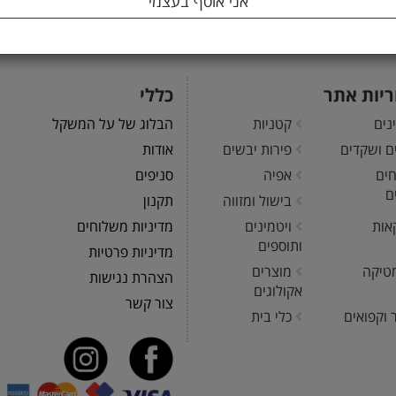
ריות אתר
כללי
נים
קטניות
הבלוג של על המשקל
ים ושקדים
פירות יבשים
אודות
חים
אפיה
סניפים
ם
בישול ומזווה
תקנון
אות
ויטמינים
מדיניות משלוחים
ותוספים
מדיניות פרטיות
טיקה
מוצרים
הצהרת נגישות
אקולוגים
צור קשר
 וקפואים
כלי בית