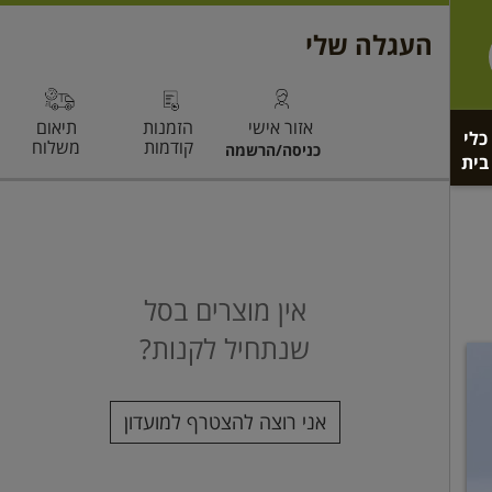
כלי
בית