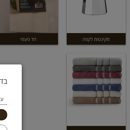
מקינטות לקפה
חד פעמי
בדו
עי