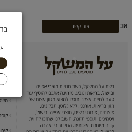
או:
צור קשר
בדו
עי
קטגו
תבלי
אגוז
פיצו
רשת על המשקל, רשת חנויות מוצרי אפייה
וחטיפי
ובישול, בריאות וטבע, מזמינה אתכם להוסיף עוד
טעם לחיים. אצלנו תוכלו למצוא מגוון עצום של
משק
מזון בריאות, אורגני, ללא גלוטן, תבלינים,
פיצוחים, פירות יבשים, מוצרי אפייה ובישול,
קוסמ
ויטמינים ותוספי תזונה. חשוב לנו שתזכו לחווית
קניה מיוחדת ואיכותית. החיבור בין אהבה
קירור
לבישול, בין הטבע והבריאות ביחד עם שירות הכי