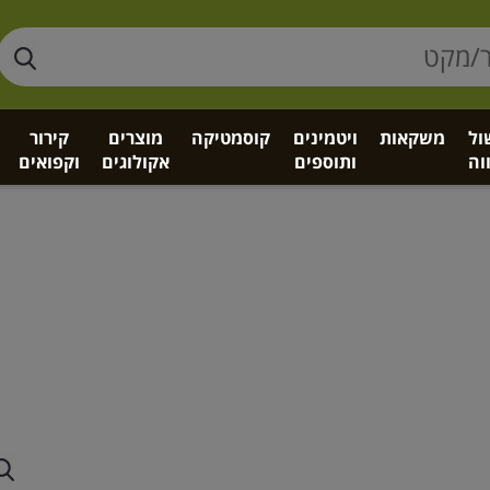
ול
משקאות
ויטמינים
קוסמטיקה
מוצרים
קירור
וה
ותוספים
אקולוגים
וקפואים