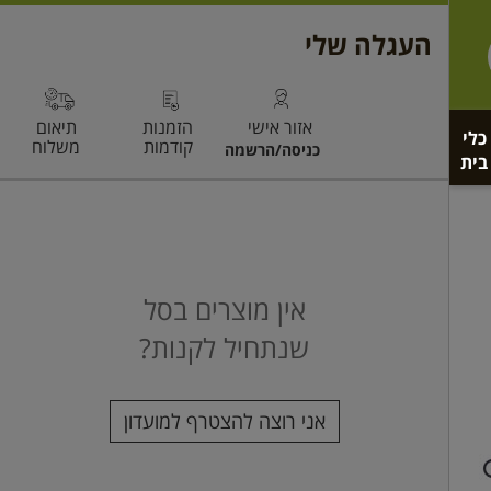
כלי
בית