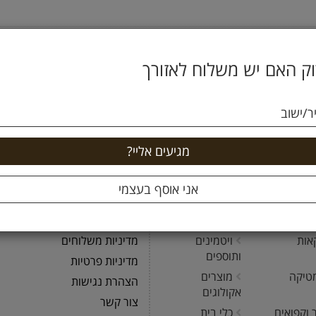
ק האם יש משלוח לאזורך
ר/ישוב
ריות אתר
כללי
נים
קטניות
הבלוג של על המשקל
ים ושקדים
פירות יבשים
אודות
חים
אפיה
סניפים
ם
בישול ומזווה
תקנון
אות
ויטמינים
מדיניות משלוחים
ותוספים
מדיניות פרטיות
טיקה
מוצרים
הצהרת נגישות
אקולוגים
צור קשר
 וקפואים
כלי בית